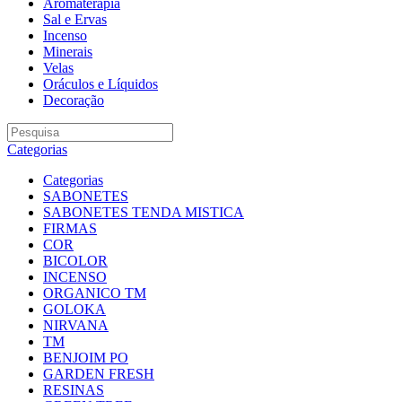
Aromaterapia
Sal e Ervas
Incenso
Minerais
Velas
Oráculos e Líquidos
Decoração
Categorias
Categorias
SABONETES
SABONETES TENDA MISTICA
FIRMAS
COR
BICOLOR
INCENSO
ORGANICO TM
GOLOKA
NIRVANA
TM
BENJOIM PO
GARDEN FRESH
RESINAS