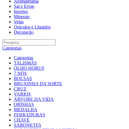
Aromaterapia
Sal e Ervas
Incenso
Minerais
Velas
Oráculos e Líquidos
Decoração
Categorias
Categorias
TALISMÃS
OLHO HORUS
7 NÓS
BOLSAS
BRUXINHA DA SORTE
CRUZ
VARIOS
ARVORE DA VIDA
ORISHAS
MEDALHA
FERRADURAS
CHAVE
SABONETES