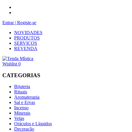
Entrar | Registe-se
NOVIDADES
PRODUTOS
SERVIÇOS
REVENDA
Wishlist
0
CATEGORIAS
Bijuteria
Rituais
Aromaterapia
Sal e Ervas
Incenso
Minerais
Velas
Oráculos e Líquidos
Decoração