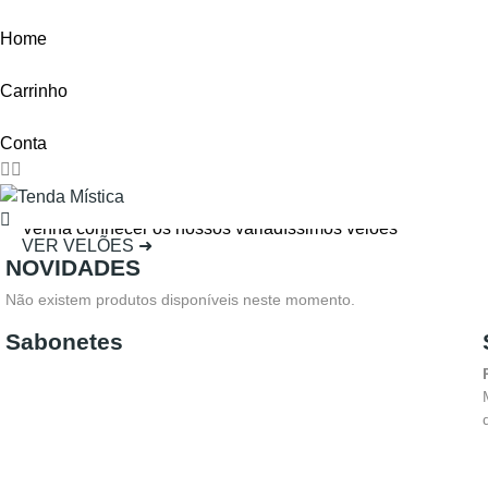
Home
Carrinho
Conta
VELÕES PARA RITUAIS, FÉ E TRANSFORMAÇÃO
Venha conhecer os nossos variadíssimos velões
VER VELÕES ➜
NOVIDADES
Não existem produtos disponíveis neste momento.
Sabonetes