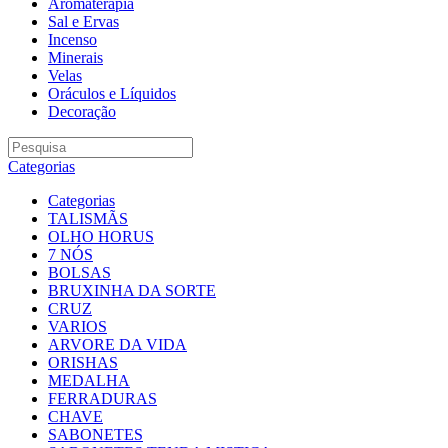
Aromaterapia
Sal e Ervas
Incenso
Minerais
Velas
Oráculos e Líquidos
Decoração
Categorias
Categorias
TALISMÃS
OLHO HORUS
7 NÓS
BOLSAS
BRUXINHA DA SORTE
CRUZ
VARIOS
ARVORE DA VIDA
ORISHAS
MEDALHA
FERRADURAS
CHAVE
SABONETES