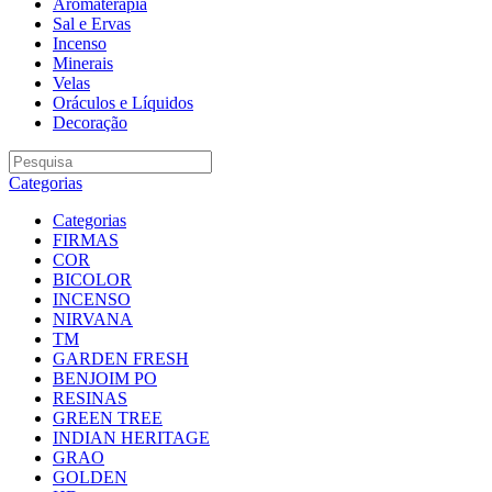
Aromaterapia
Sal e Ervas
Incenso
Minerais
Velas
Oráculos e Líquidos
Decoração
Categorias
Categorias
FIRMAS
COR
BICOLOR
INCENSO
NIRVANA
TM
GARDEN FRESH
BENJOIM PO
RESINAS
GREEN TREE
INDIAN HERITAGE
GRAO
GOLDEN