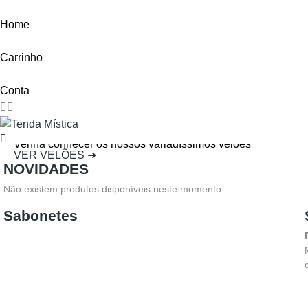
Home
Carrinho
Conta
VELÕES PARA RITUAIS, FÉ E TRANSFORMAÇÃO
Venha conhecer os nossos variadíssimos velões
VER VELÕES ➜
NOVIDADES
Não existem produtos disponíveis neste momento.
Sabonetes